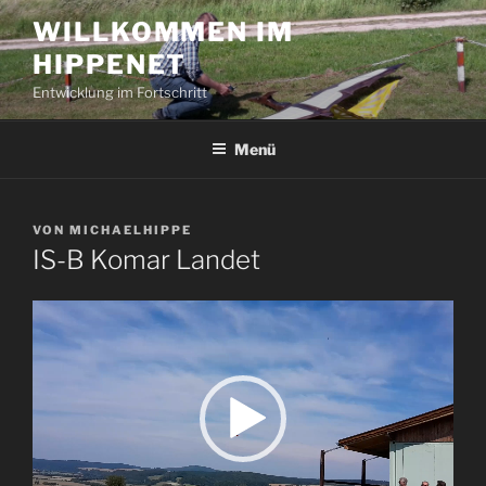
Zum
WILLKOMMEN IM
Inhalt
HIPPENET
springen
Entwicklung im Fortschritt
Menü
VERÖFFENTLICHT
VON
MICHAELHIPPE
AM
IS-B Komar Landet
Video-
Player