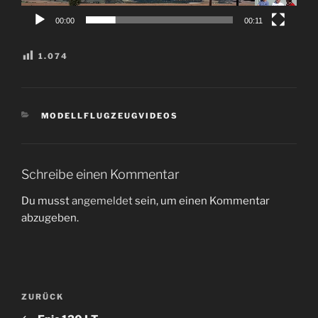
00:00
00:11
1.074
KATEGORIEN
MODELLFLUGZEUGVIDEOS
Schreibe einen Kommentar
Du musst
angemeldet
sein, um einen Kommentar
abzugeben.
Beitragsnavigation
Vorheriger
ZURÜCK
Beitrag