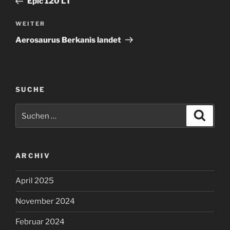
Epic 120 LT
Nächster
WEITER
Beitrag
Aerosaurus Berkanis landet
SUCHE
Suchen
Suche
nach:
ARCHIV
April 2025
November 2024
Februar 2024