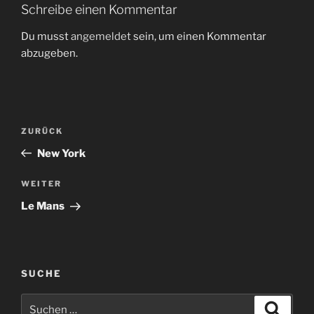
Schreibe einen Kommentar
Du musst
angemeldet
sein, um einen Kommentar
abzugeben.
Beitragsnavigation
Vorheriger
ZURÜCK
Beitrag
New York
Nächster
WEITER
Beitrag
Le Mans
SUCHE
Suchen
Suche