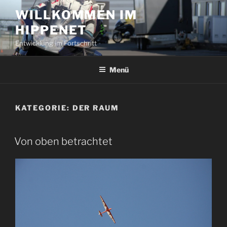
Zum
WILLKOMMEN IM
Inhalt
HIPPENET
springen
Entwicklung im Fortschritt
Menü
KATEGORIE:
DER RAUM
VERÖFFENTLICHT
Von oben betrachtet
AM