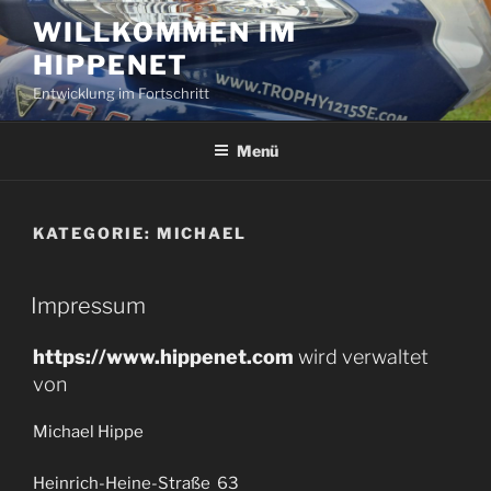
Zum
WILLKOMMEN IM
Inhalt
HIPPENET
springen
Entwicklung im Fortschritt
Menü
KATEGORIE:
MICHAEL
VERÖFFENTLICHT
Impressum
AM
https://www.hippenet.com
wird verwaltet
von
Michael Hippe
Heinrich-Heine-Straße 63