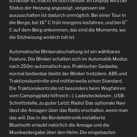
schaltbar ist, macht es noch besser. Im Display wird der
Status der Heizung angezeigt, vergessen sie
auszuschalten ist dadurch unmöglich. Bei einer Tour in
die Berge, bei 16° C früh morgens losfahren, und bei 6°
C auf dem Berg ankommen, das sind die Momente, wo
die Sitzheizung wirklich toll ist.
Automatische Blinkerabschaltung ist ein wählbares
Feature. Die Blinker schalten sich im Automatik-Modus
nach 250m automatisch aus. Praktischer Gedanke,
normal bedienbar bleibt der Blinker trotzdem. ABS und
Traktionskontrolle sind mittlerweile schon Standard.
Die Traktionskontrolle ist besonders beim Wegfahren
vom Campingplatz hilfreich ;-). Ladesteckdosen , USB-
Schnittstelle, zu guter Letzt: Radio! Das optionale Navi
lässt die Ansagen über das Radio erschallen, wenn man
das will. Das in die Bordelektronik installierte
Bluetooth erlaubt natürlich die Ansage und die
Musikwidergabe über den Helm. Die eingebauten