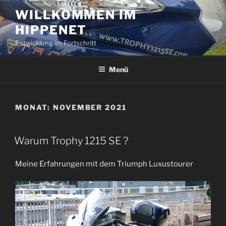
Zum
WILLKOMMEN IM
Inhalt
HIPPENET
springen
Entwicklung im Fortschritt
Menü
MONAT:
NOVEMBER 2021
VERÖFFENTLICHT
Warum Trophy 1215 SE ?
AM
Meine Erfahrungen mit dem Triumph Luxustourer