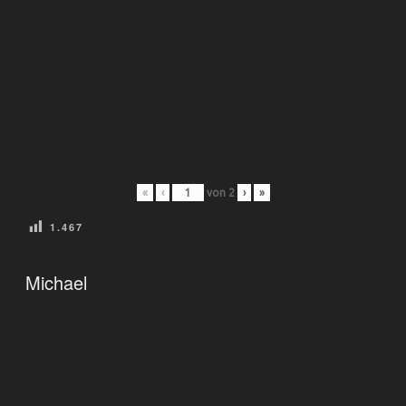
«
‹
von
2
›
»
1.467
VERÖFFENTLICHT
Michael
AM