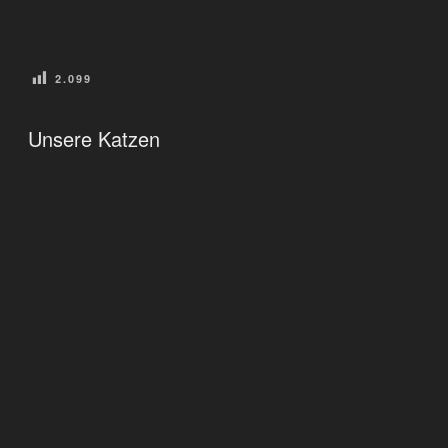
2.099
VERÖFFENTLICHT
Unsere Katzen
AM