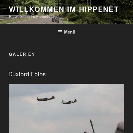
Zum
WILLKOMMEN IM HIPPENET
Inhalt
Entwicklung im Fortschritt
springen
Menü
GALERIEN
VERÖFFENTLICHT
Duxford Fotos
AM