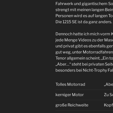
Fahrwerk und gigantischem Sou
strengt mit meinen langen Bein
Personen wird es auf langen T
Die 1215 SE ist da ganz anders.
Dennoch hatte ich mich vorm Ka
jede Menge Videos zu der Mas
und privat gibt es ebenfalls g
gut weg, unter Motorradfahrern 
Tenor allgemein scheint, „Ein 
„Aber…“ steht bei privaten Sei
besonders bei Nicht-Trophy Fa
Tolles Motorrad
„Abe
kerniger Motor
Zu S
große Reichweite
Kopf