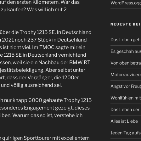
uf den ersten Kilometern. War das
WordPress.org
 zu kaufen? Was will ich mit 2
NEUESTE BE
 über die Trophy 1215 SE. In Deutschland
 in 2021 noch 237 Stück in Deutschland
Das Leben geht
 ist nicht viel. Im TMOC sagte mir ein
Es geschah au
die 1215 SE in Deutschland vernichtend
rissen, weil sie ein Nachbau der BMW RT
Von oben betra
Majestätsbeleidigung. Aber selbst unter
Motorradvideo
rt, dass der Vorgänger, die 1200er
und völlig ausreichend sei.
Angst vor Freu
Wohlfühlen mi
uch nur knapp 6000 gebaute Trophy 1215
besonderes Engagement gezeigt, dieses
Das Leben der
iben. Warum das so ist, verstehe ich
Alles ist Liebe
Jeden Tag auf
n quirligen Sporttourer mit excellentem