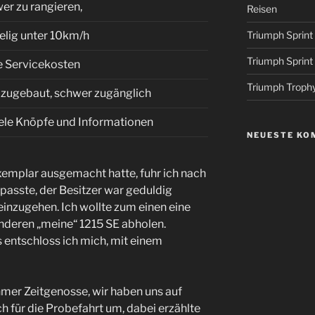
er zu rangieren,
Reisen
elig unter 10km/h
Triumph Sprin
Triumph Sprin
 Servicekosten
Triumph Troph
s zugebaut, schwer zugänglich
iele Knöpfe und Informationen
NEUESTE KO
emplar ausgemacht hatte, fuhr ich nach
asste, der Besitzer war geduldig
inzugehen. Ich wollte zum einen eine
nderen „meine“ 1215 SE abholen.
 entschloss ich mich, mit einem
hmer Zeitgenosse, wir haben uns auf
h für die Probefahrt um, dabei erzählte