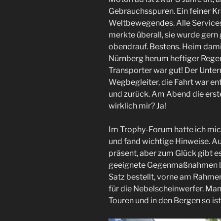
Gebrauchsspuren. Ein feiner Kra
Weltbewegendes. Alle Services
merkte überall, sie wurde gern
obendrauf. Bestens. Heim dam
Nürnberg herum heftiger Rege
Transporter war gut! Der Unter
Wegbegleiter, die Fahrt war en
und zurück. Am Abend die erst
wirklich mir? Ja!
Im Trophy-Forum hatte ich mic
und fand wichtige Hinweise. Au
präsent, aber zum Glück gibt es
geeignete Gegenmaßnahmen bau
Satz bestellt, vorne am Rahmen
für die Nebelscheinwerfer. Man 
Touren und in den Bergen so is