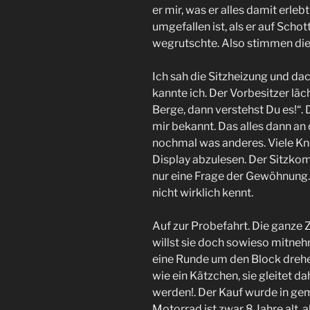
er mir, was er alles damit erle
umgefallen ist, als er auf Scho
wegrutschte. Also stimmen die
Ich sah die Sitzheizung und da
kannte ich. Der Vorbesitzer läch
Berge, dann verstehst Du es!“. 
mir bekannt. Das alles dann an 
nochmal was anderes. Viele K
Display abzulesen. Der Sitzkom
nur eine Frage der Gewöhnung.
nicht wirklich kennt.
Auf zur Probefahrt. Die ganze Z
willst sie doch sowieso mitneh
eine Runde um den Block drehen
wie ein Kätzchen, sie gleitet d
werden!. Der Kauf wurde in ge
Motorrad ist zwar 8 Jahre alt, 