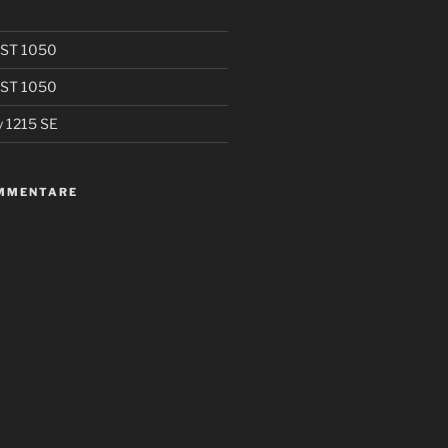
t ST 1050
t ST 1050
y 1215 SE
MMENTARE