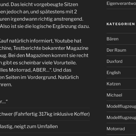
Eigenverantwo
nd. Das leicht vorgebeugte Sitzen
en jedoch an, und spätestens mit 2
ouren irgendwann richtig anstrengend.
KATEGORIEN
 Also ist sie die logische Ergänzung dazu.
Bären
uf natürlich informiert, Youtube hat
chine, Testberichte bekannter Magazine
Der Raum
enug. Bei den Magazinen kommt sie recht
Duxford
gibt es scheinbar viele Vorurteile.
tolles Motorrad, ABER…“. Und das
English
ten Seiten im Vordergrund. Natürlich
Katzen
hrern.
Michael
r…“
Modellflugzeu
chwer (Fahrfertig 317kg inklusive Koffer)
Modellflugzeu
lastig, neigt zum Umfallen
Motorrad