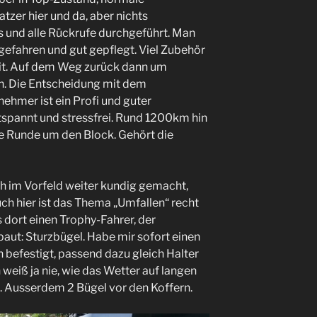
tzer hier und da, aber nichts
 und alle Rückrufe durchgeführt. Man
 gefahren und gut gepflegt. Viel Zubehör
it. Auf dem Weg zurück dann um
n. Die Entscheidung mit dem
nehmer ist ein Profi und guter
tspannt und stressfrei. Rund 1200km hin
e Runde um den Block. Gehört die
h im Vorfeld weiter kundig gemacht,
ch hier ist das Thema „Umfallen“ recht
 dort einen Trophy-Fahrer, der
t: Sturzbügel. Habe mir sofort einen
 befestigt, passend dazu gleich Halter
weiß ja nie, wie das Wetter auf langen
t. Ausserdem 2 Bügel vor den Koffern.