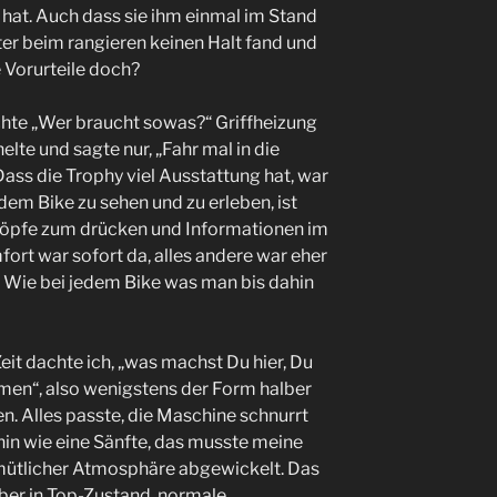
bt hat. Auch dass sie ihm einmal im Stand
tter beim rangieren keinen Halt fand und
 Vorurteile doch?
chte „Wer braucht sowas?“ Griffheizung
elte und sagte nur, „Fahr mal in die
Dass die Trophy viel Ausstattung hat, war
dem Bike zu sehen und zu erleben, ist
nöpfe zum drücken und Informationen im
fort war sofort da, alles andere war eher
 Wie bei jedem Bike was man bis dahin
eit dachte ich, „was machst Du hier, Du
men“, also wenigstens der Form halber
. Alles passte, die Maschine schnurrt
ahin wie eine Sänfte, das musste meine
mütlicher Atmosphäre abgewickelt. Das
aber in Top-Zustand, normale