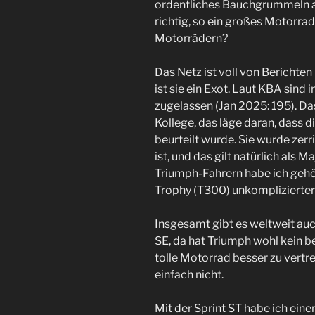
ordentliches Bauchgrummeln a
richtig, so ein großes Motorrad
Motorrädern?
Das Netz ist voll von Berichten
ist sie ein Exot. Laut KBA sind
zugelassen (Jan 2025: 195). Das
Kollege, das läge daran, dass 
beurteilt wurde. Sie wurde zer
ist, und das gilt natürlich als 
Triumph-Fahrern habe ich gehö
Trophy (T300) unkomplizierter 
Insgesamt gibt es weltweit a
SE, da hat Triumph wohl kein 
tolle Motorrad besser zu vertre
einfach nicht.
Mit der Sprint ST habe ich eine