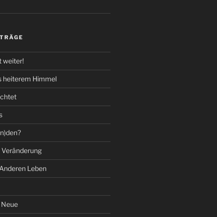
ITRÄGE
 weiter!
s heiterem Himmel
chtet
s
(n)den?
t Veränderung
 Anderen Leben
s Neue