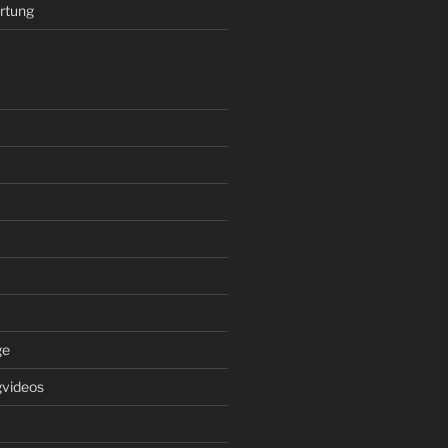
rtung
ge
gvideos