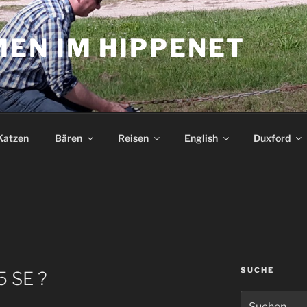
EN IM HIPPENET
Katzen
Bären
Reisen
English
Duxford
SUCHE
5 SE ?
Suchen