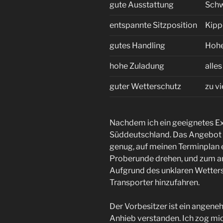
gute Ausstattung
Schw
entspannte Sitzposition
Kipp
gutes Handling
Hohe
hohe Zuladung
alle
guter Wetterschutz
zu v
Nachdem ich ein geeignetes Ex
Süddeutschland. Das Angebot p
genug, auf meinen Terminplan e
Proberunde drehen, und zum a
Aufgrund des unklaren Wetters
Transporter hinzufahren.
Der Vorbesitzer ist ein angene
Anhieb verstanden. Ich zog mic