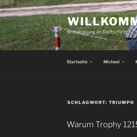
Zum
Inhalt
WILLKOMM
springen
Entwicklung im Fortschritt
Startseite
Michael
SCHLAGWORT:
TRIUMPH
VERÖFFENTLICHT
Warum Trophy 121
AM