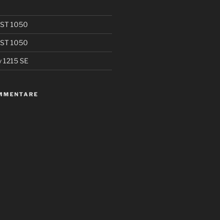
t ST 1050
t ST 1050
y 1215 SE
MMENTARE