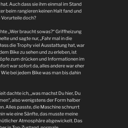
bt hat. Auch dass sie ihm einmal im Stand
tter beim rangieren keinen Halt fand und
 Vorurteile doch?
chte „Wer braucht sowas?“ Griffheizung
elte und sagte nur, „Fahr mal in die
Dass die Trophy viel Ausstattung hat, war
dem Bike zu sehen und zu erleben, ist
nöpfe zum drücken und Informationen im
fort war sofort da, alles andere war eher
 Wie bei jedem Bike was man bis dahin
eit dachte ich, „was machst Du hier, Du
men“, also wenigstens der Form halber
. Alles passte, die Maschine schnurrt
ahin wie eine Sänfte, das musste meine
mütlicher Atmosphäre abgewickelt. Das
aber in Top-Zustand, normale