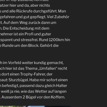
tzer hier und da, aber nichts
 und alle Rückrufe durchgeführt. Man
 gefahren und gut gepflegt. Viel Zubehör
it. Auf dem Weg zurück dann um
n. Die Entscheidung mit dem
nehmer ist ein Profi und guter
tspannt und stressfrei. Rund 1200km hin
e Runde um den Block. Gehört die
h im Vorfeld weiter kundig gemacht,
ch hier ist das Thema „Umfallen“ recht
 dort einen Trophy-Fahrer, der
t: Sturzbügel. Habe mir sofort einen
 befestigt, passend dazu gleich Halter
weiß ja nie, wie das Wetter auf langen
t. Ausserdem 2 Bügel vor den Koffern.