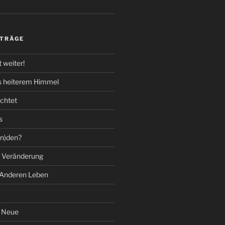
ITRÄGE
 weiter!
s heiterem Himmel
chtet
s
(n)den?
t Veränderung
 Anderen Leben
s Neue