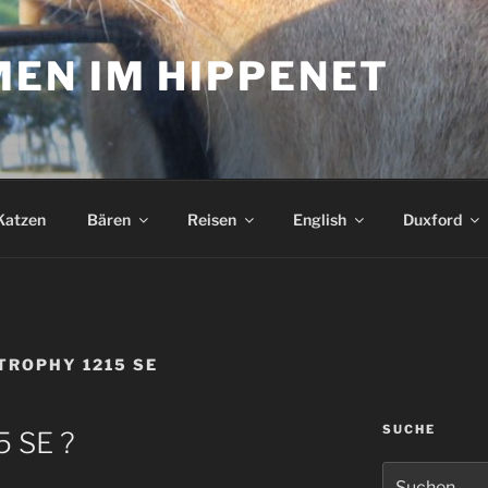
EN IM HIPPENET
Katzen
Bären
Reisen
English
Duxford
TROPHY 1215 SE
SUCHE
5 SE ?
Suchen