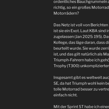
ordentliches Bauchgrummeln a
richtig, so ein großes Motorrad
Motorrädern?
Das Netz ist voll von Berichten
ist sie ein Exot. Laut KBA sind
zugelassen (Jan 2025: 195). Das
Kollege, das läge daran, dass 
beurteilt wurde. Sie wurde zer
ist, und das gilt natürlich als 
Triumph-Fahrern habe ich gehö
Trophy (T300) unkomplizierter 
Insgesamt gibt es weltweit a
SE, da hat Triumph wohl kein 
tolle Motorrad besser zu vertre
einfach nicht.
Mit der Sprint ST habe ich eine