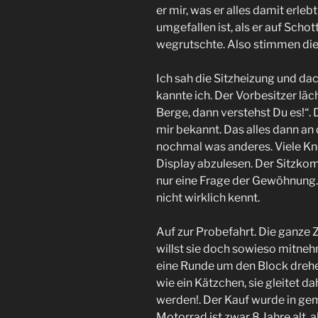
er mir, was er alles damit erle
umgefallen ist, als er auf Scho
wegrutschte. Also stimmen die
Ich sah die Sitzheizung und da
kannte ich. Der Vorbesitzer läch
Berge, dann verstehst Du es!“. 
mir bekannt. Das alles dann an 
nochmal was anderes. Viele K
Display abzulesen. Der Sitzkom
nur eine Frage der Gewöhnung.
nicht wirklich kennt.
Auf zur Probefahrt. Die ganze Z
willst sie doch sowieso mitneh
eine Runde um den Block drehen
wie ein Kätzchen, sie gleitet d
werden!. Der Kauf wurde in ge
Motorrad ist zwar 8 Jahre alt, 