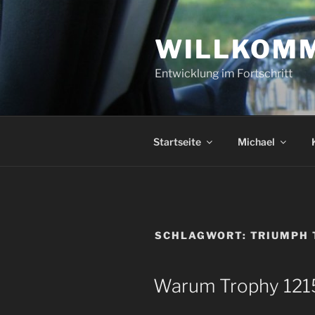
Zum
Inhalt
WILLKOMM
springen
Entwicklung im Fortschritt
Startseite
Michael
SCHLAGWORT:
TRIUMPH 
VERÖFFENTLICHT
Warum Trophy 121
AM