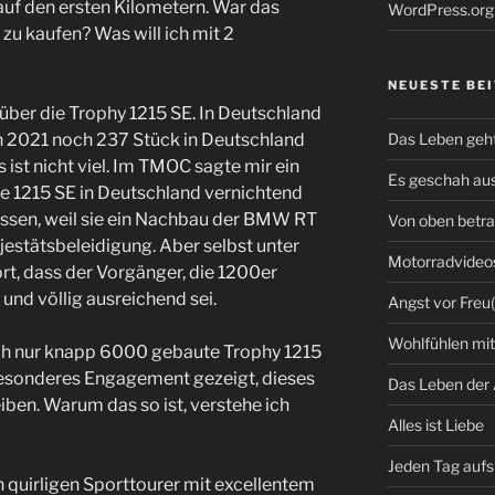
uf den ersten Kilometern. War das
WordPress.org
 zu kaufen? Was will ich mit 2
NEUESTE BE
 über die Trophy 1215 SE. In Deutschland
 in 2021 noch 237 Stück in Deutschland
Das Leben geht
 ist nicht viel. Im TMOC sagte mir ein
Es geschah au
die 1215 SE in Deutschland vernichtend
rissen, weil sie ein Nachbau der BMW RT
Von oben betra
Majestätsbeleidigung. Aber selbst unter
Motorradvideo
rt, dass der Vorgänger, die 1200er
und völlig ausreichend sei.
Angst vor Freu
Wohlfühlen mi
uch nur knapp 6000 gebaute Trophy 1215
besonderes Engagement gezeigt, dieses
Das Leben der
iben. Warum das so ist, verstehe ich
Alles ist Liebe
Jeden Tag auf
n quirligen Sporttourer mit excellentem