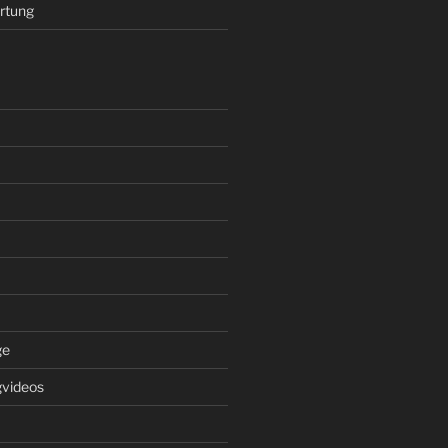
rtung
ge
gvideos