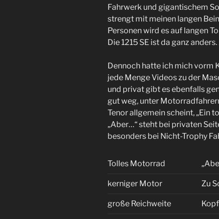
Fahrwerk und gigantischem Sou
strengt mit meinen langen Bein
Personen wird es auf langen T
Die 1215 SE ist da ganz anders.
Dennoch hatte ich mich vorm Ka
jede Menge Videos zu der Mas
und privat gibt es ebenfalls g
gut weg, unter Motorradfahrern 
Tenor allgemein scheint, „Ein 
„Aber…“ steht bei privaten Sei
besonders bei Nicht-Trophy Fa
Tolles Motorrad
„Abe
kerniger Motor
Zu S
große Reichweite
Kopf