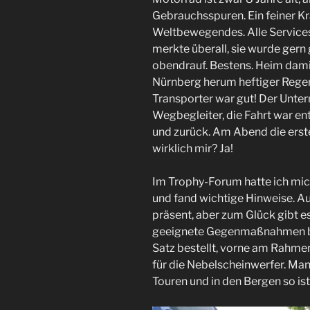
Gebrauchsspuren. Ein feiner Kra
Weltbewegendes. Alle Services
merkte überall, sie wurde gern
obendrauf. Bestens. Heim dam
Nürnberg herum heftiger Rege
Transporter war gut! Der Unter
Wegbegleiter, die Fahrt war en
und zurück. Am Abend die erst
wirklich mir? Ja!
Im Trophy-Forum hatte ich mic
und fand wichtige Hinweise. Au
präsent, aber zum Glück gibt es
geeignete Gegenmaßnahmen bau
Satz bestellt, vorne am Rahmen
für die Nebelscheinwerfer. Man 
Touren und in den Bergen so is