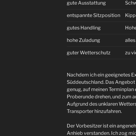
gute Ausstattung
Schw
entspannte Sitzposition
Kipp
gutes Handling
Hohe
hohe Zuladung
alle
guter Wetterschutz
zu v
Nachdem ich ein geeignetes Ex
Süddeutschland. Das Angebot p
genug, auf meinen Terminplan e
Proberunde drehen, und zum a
Aufgrund des unklaren Wetters
Transporter hinzufahren.
Der Vorbesitzer ist ein angene
Anhieb verstanden. Ich zog mic