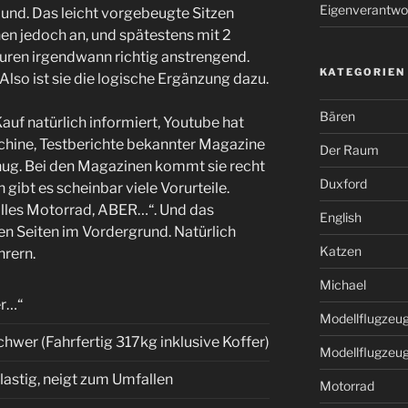
Eigenverantwo
nd. Das leicht vorgebeugte Sitzen
en jedoch an, und spätestens mit 2
ouren irgendwann richtig anstrengend.
KATEGORIEN
 Also ist sie die logische Ergänzung dazu.
Bären
uf natürlich informiert, Youtube hat
chine, Testberichte bekannter Magazine
Der Raum
enug. Bei den Magazinen kommt sie recht
Duxford
gibt es scheinbar viele Vorurteile.
tolles Motorrad, ABER…“. Und das
English
ten Seiten im Vordergrund. Natürlich
Katzen
hrern.
Michael
r…“
Modellflugzeu
chwer (Fahrfertig 317kg inklusive Koffer)
Modellflugzeu
lastig, neigt zum Umfallen
Motorrad