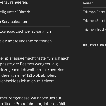
er zu rangieren,
Reisen
elig unter 10km/h
Triumph Sprin
Triumph Sprin
 Servicekosten
Triumph Troph
s zugebaut, schwer zugänglich
iele Knöpfe und Informationen
NEUESTE KO
emplar ausgemacht hatte, fuhr ich nach
asste, der Besitzer war geduldig
inzugehen. Ich wollte zum einen eine
nderen „meine“ 1215 SE abholen.
 entschloss ich mich, mit einem
hmer Zeitgenosse, wir haben uns auf
h für die Probefahrt um, dabei erzählte