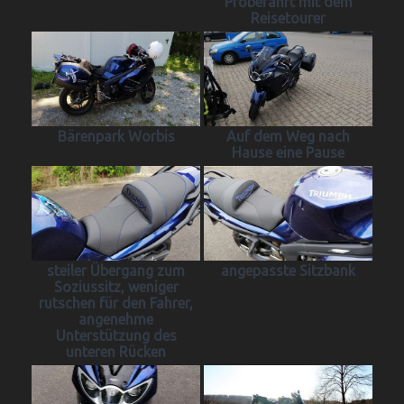
Probefahrt mit dem
Reisetourer
Bärenpark Worbis
Auf dem Weg nach
Hause eine Pause
steiler Übergang zum
angepasste Sitzbank
Soziussitz, weniger
rutschen für den Fahrer,
angenehme
Unterstützung des
unteren Rücken