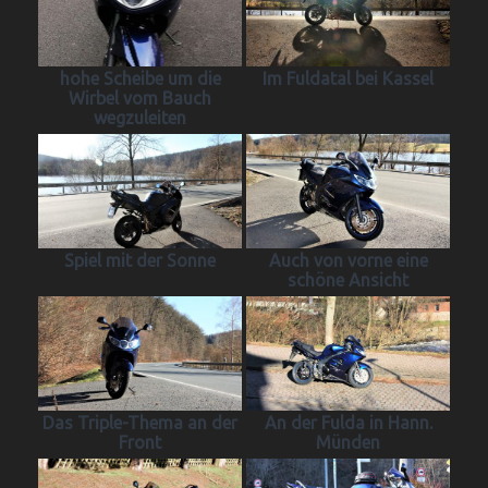
hohe Scheibe um die
Im Fuldatal bei Kassel
Wirbel vom Bauch
wegzuleiten
Spiel mit der Sonne
Auch von vorne eine
schöne Ansicht
Das Triple-Thema an der
An der Fulda in Hann.
Front
Münden