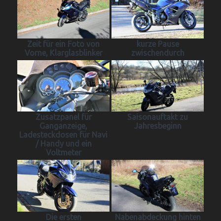
Zeit für ein Foto von
kurze Pause
Vorne, Klarglasblinker
zwischendurch
Zusatzpanel für
Saisonauftakt zu
Ganganzeige,
Jahresbeginn
Ladesteckdosen für Navi
/ Handy und ein
Voltmeter
Die ersten
Nabenabdeckung hinten