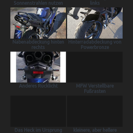
Sonnenstrahlen nutzen
links
Nabenabdeckung hinten
Hinterradabdeckung von
rechts
Powerbronze
Anderes Rücklicht
MFW Verstellbare
Fußrasten
Das Heck im Ursprung
kleinere, aber hellere