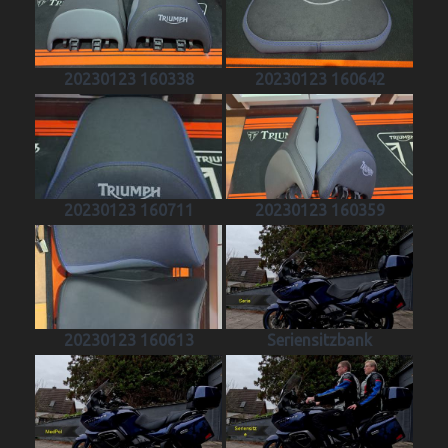
20230123 160338
20230123 160642
20230123 160711
20230123 160359
20230123 160613
Seriensitzbank