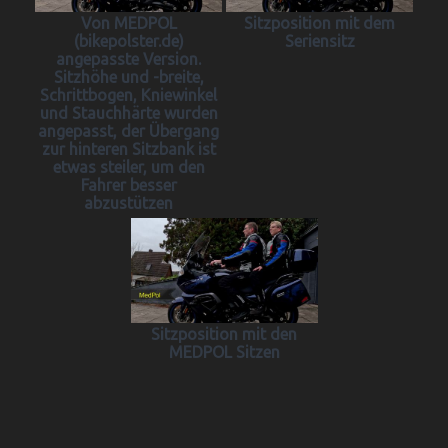
Von MEDPOL
Sitzposition mit dem
(bikepolster.de)
Seriensitz
angepasste Version.
Sitzhöhe und -breite,
Schrittbogen, Kniewinkel
und Stauchhärte wurden
angepasst, der Übergang
zur hinteren Sitzbank ist
etwas steiler, um den
Fahrer besser
abzustützen
Sitzposition mit den
MEDPOL Sitzen
Beitragsnavigation