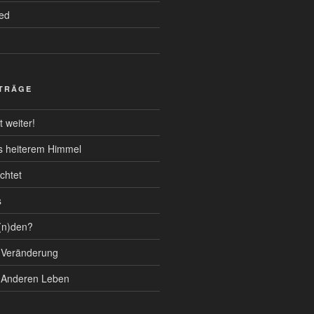
ed
ITRÄGE
 weiter!
s heiterem Himmel
chtet
s
(n)den?
 Veränderung
 Anderen Leben