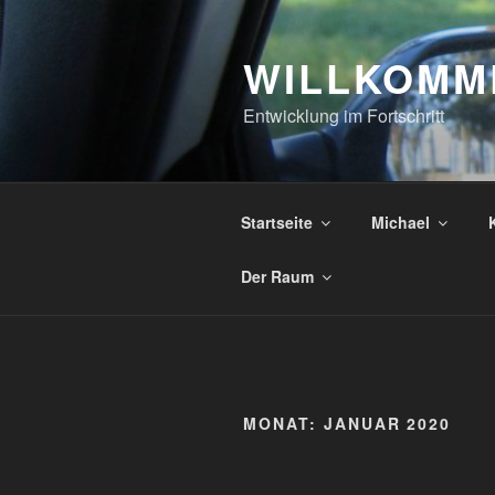
Zum
Inhalt
WILLKOMME
springen
Entwicklung im Fortschritt
Startseite
Michael
Der Raum
MONAT:
JANUAR 2020
VERÖFFENTLICHT