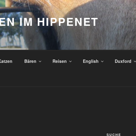
N IM HIPPENET
Katzen
Bären
Reisen
English
Duxford
SUCHE