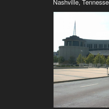
Nashville, Tenness
AM