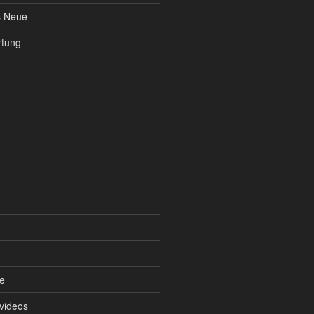
s Neue
rtung
e
videos