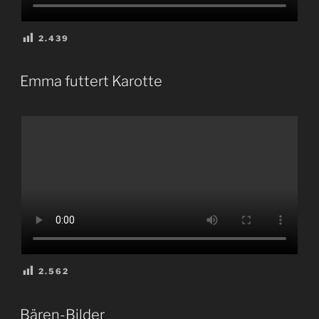
2.439
VERÖFFENTLICHT
Emma futtert Karotte
AM
2.562
VERÖFFENTLICHT
Bären-Bilder