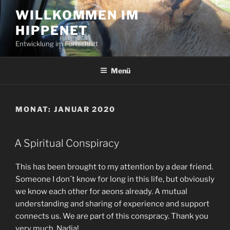
Zum
WILLKOMMEN IM
Inhalt
HIPPENET
springen
Entwicklung im Fortschritt
Menü
MONAT:
JANUAR 2020
VERÖFFENTLICHT
A Spiritual Conspiracy
AM
This has been brought to my attention by a dear friend.
Someone I don´t know for long in this life, but obviously
we know each other for aeons already. A mutual
understanding and sharing of experience and support
connects us. We are part of this conspracy. Thank you
very much, Nadja!