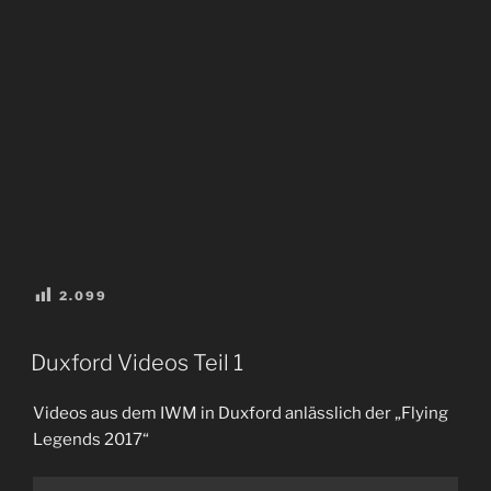
2.099
VERÖFFENTLICHT
Duxford Videos Teil 1
AM
Videos aus dem IWM in Duxford anlässlich der „Flying
Legends 2017“