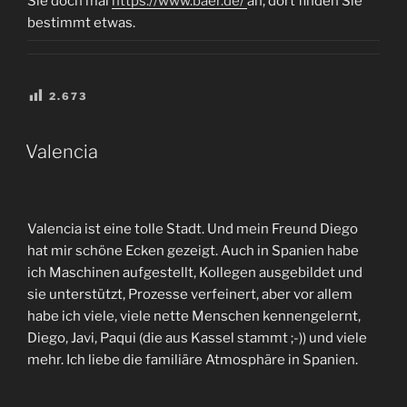
Sie doch mal
https://www.baer.de/
an, dort finden Sie
bestimmt etwas.
2.673
VERÖFFENTLICHT
Valencia
AM
Valencia ist eine tolle Stadt. Und mein Freund Diego
hat mir schöne Ecken gezeigt. Auch in Spanien habe
ich Maschinen aufgestellt, Kollegen ausgebildet und
sie unterstützt, Prozesse verfeinert, aber vor allem
habe ich viele, viele nette Menschen kennengelernt,
Diego, Javi, Paqui (die aus Kassel stammt ;-)) und viele
mehr. Ich liebe die familiäre Atmosphäre in Spanien.