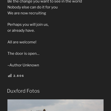
Be the change you want to see in the world
Nobody else can do it for you
We are now recruiting
Perhaps you will join us,
or already have.
All are welcome!
The door is open…
–Author Unknown
2.806
VERÖFFENTLICHT
Duxford Fotos
AM